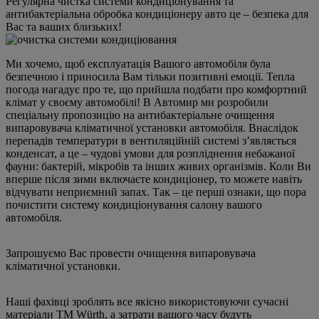
Регулярна чистка системи кондиціонування та
антибактеріальна обробка кондиціонеру авто це – безпека для
Вас та ваших близьких!
Ми хочемо, щоб експлуатація Вашого автомобіля була
безпечною і приносила Вам тільки позитивні емоції. Тепла
погода нагадує про те, що прийшла подбати про комфортний
клімат у своєму автомобілі! В Автомир ми розробили
спеціальну пропозицію на антибактеріальне очищення
випаровувача кліматичної установки автомобіля. Внаслідок
перепадів температури в вентиляційній системі з’являється
конденсат, а це – чудові умови для розпліднення небажаної
фауни: бактерій, мікробів та інших живих організмів. Коли Ви
вперше після зими включаєте кондиціонер, то можете навіть
відчувати неприємний запах. Так – це перші ознаки, що пора
почистити систему кондиціонування салону вашого
автомобіля.
Запрошуємо Вас провести очищення випаровувача
кліматичної установки.
Наші фахівці зроблять все якісно використовуючи сучасні
матеріали ТМ Würth, а затрати вашого часу будуть